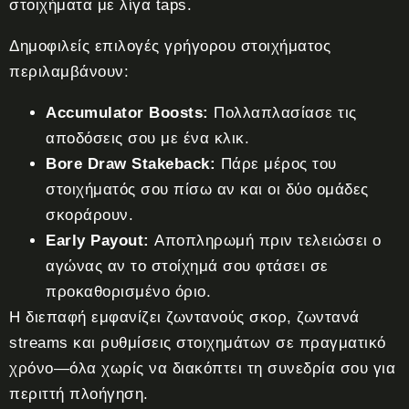
στοιχήματα με λίγα taps.
Δημοφιλείς επιλογές γρήγορου στοιχήματος
περιλαμβάνουν:
Accumulator Boosts:
Πολλαπλασίασε τις
αποδόσεις σου με ένα κλικ.
Bore Draw Stakeback:
Πάρε μέρος του
στοιχήματός σου πίσω αν και οι δύο ομάδες
σκοράρουν.
Early Payout:
Αποπληρωμή πριν τελειώσει ο
αγώνας αν το στοίχημά σου φτάσει σε
προκαθορισμένο όριο.
Η διεπαφή εμφανίζει ζωντανούς σκορ, ζωντανά
streams και ρυθμίσεις στοιχημάτων σε πραγματικό
χρόνο—όλα χωρίς να διακόπτει τη συνεδρία σου για
περιττή πλοήγηση.