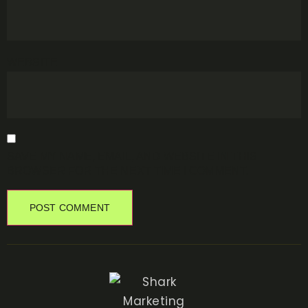
WEBSITE
SAVE MY NAME, EMAIL, AND WEBSITE IN THIS
BROWSER FOR THE NEXT TIME I COMMENT.