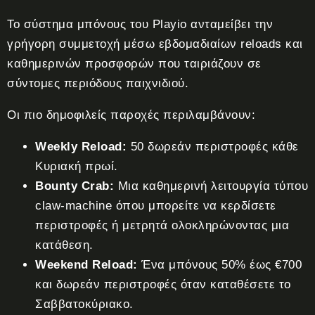
Το σύστημα μπόνους του Playio ανταμείβει την
γρήγορη συμμετοχή μέσω εβδομαδιαίων reloads και
καθημερινών προσφορών που ταιριάζουν σε
σύντομες περιόδους παιχνιδιού.
Οι πιο δημοφιλείς παροχές περιλαμβάνουν:
Weekly Reload:
50 δωρεάν περιστροφές κάθε
Κυριακή πρωί.
Bounty Crab:
Μια καθημερινή λειτουργία τύπου
claw-machine όπου μπορείτε να κερδίσετε
περιστροφές ή μετρητά ολοκληρώνοντας μια
κατάθεση.
Weekend Reload:
Ένα μπόνους 50% έως €700
και δωρεάν περιστροφές όταν καταθέσετε το
Σαββατοκύριακο.