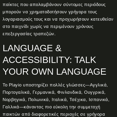
παίκτες που απολαμβάνουν σύντομες περιόδους
μπορούν να χρηματοδοτήσουν γρήγορα τους
λογαριασμούς τους και να προχωρήσουν κατευθείαν
στο παιχνίδι χωρίς να περιμένουν χρόνους
επεξεργασίας τραπεζών.
LANGUAGE &
ACCESSIBILITY: TALK
YOUR OWN LANGUAGE
Το Playio υποστηρίζει πολλές γλώσσες—Αγγλικά,
Πορτογαλικά, Γερμανικά, Φινλανδικά, Ουγγρικά,
Νορβηγικά, Πολωνικά, Ιταλικά, Τσέχικα, Ισπανικά,
Γαλλικά—κάνοντας πιο εύκολη την συμμετοχή
παικτών από διαφορετικές περιοχές σε γρήγορα