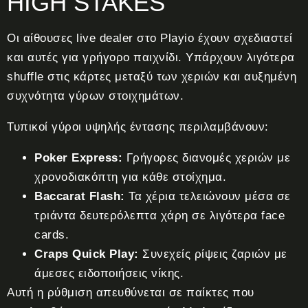
HIGH STAKES
Οι αίθουσες live dealer στο Playio έχουν σχεδιαστεί
και αυτές για γρήγορο παιχνίδι. Υπάρχουν λιγότερα
shuffle στις κάρτες μεταξύ των χεριών και αυξημένη
συχνότητα γύρων στοιχημάτων.
Τυπικοί γύροι υψηλής έντασης περιλαμβάνουν:
Poker Express:
Γρήγορες διανομές χεριών με
χρονοδιακόπτη για κάθε στοίχημα.
Baccarat Flash:
Τα χέρια τελειώνουν μέσα σε
τριάντα δευτερόλεπτα χάρη σε λιγότερα face
cards.
Craps Quick Play:
Συνεχείς ρίψεις ζαριών με
άμεσες ειδοποιήσεις νίκης.
Αυτή η ρύθμιση απευθύνεται σε παίκτες που