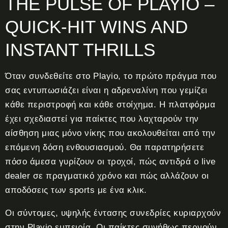
THE PULSE OF PLAYIO –
QUICK‑HIT WINS AND
INSTANT THRILLS
Όταν συνδεθείτε στο Playio, το πρώτο πράγμα που
σας εντυπωσιάζει είναι η αδρεναλίνη που γεμίζει
κάθε περιστροφή και κάθε στοίχημα. Η πλατφόρμα
έχει σχεδιαστεί για παίκτες που λαχταρούν την
αίσθηση μιας μόνο νίκης που ακολουθείται από την
επόμενη δόση ενθουσιασμού. Θα παρατηρήσετε
πόσο άμεσα γυρίζουν οι τροχοί, πώς αντιδρά ο live
dealer σε πραγματικό χρόνο και πώς αλλάζουν οι
αποδόσεις των sports με ένα κλικ.
Οι σύντομες, υψηλής έντασης συνεδρίες κυριαρχούν
στην
Playio
εμπειρία. Οι παίκτες συνήθως περνούν