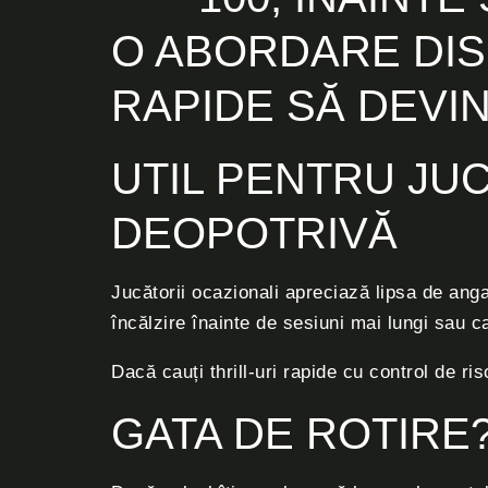
O ABORDARE DIS
RAPIDE SĂ DEVI
UTIL PENTRU JUC
DEOPOTRIVĂ
Jucătorii ocazionali apreciază lipsa de ang
încălzire înainte de sesiuni mai lungi sau ca
Dacă cauți thrill-uri rapide cu control de ris
GATA DE ROTIRE