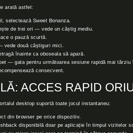
 arată astfel:
l, selectează Sweet Bonanza.
ște de trei ori — vede un câștig mediu.
ace o pauză scurtă.
 — vede două câștiguri mici.
etragă înainte ca oboseala să apară.
t — gata pentru următoarea sesiune rapidă mai târziu î
 recompensează consecvent.
LĂ: ACCES RAPID ORI
ortalul desktop suportă toate jocul instantaneu:
ct din browser pe orice dispozitiv.
ack disponibilă doar pe aplicație în timpul vizitelor s