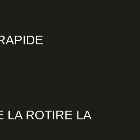
RAPIDE
E LA ROTIRE LA