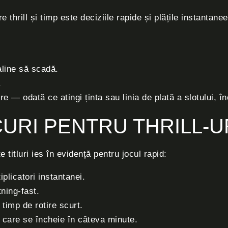
e thrill și timp este deciziile rapide și plățile instantane
aline să scadă.
.
re — odată ce atingi ținta sau linia de plată a slotului, î
URI PENTRU THRILL-U
 titluri ies în evidență pentru jocul rapid:
iplicatori instantanei.
ning‑fast.
r timp de rotire scurt.
l care se încheie în câteva minute.