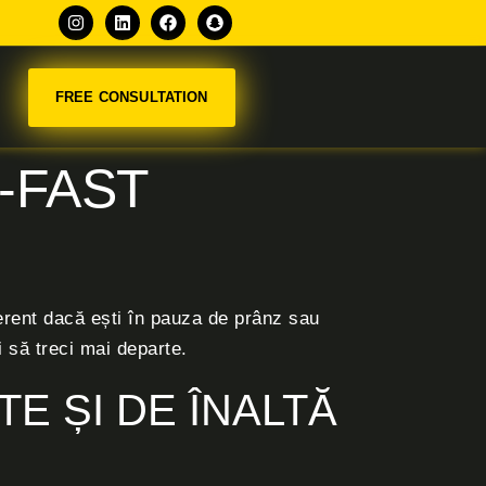
FREE CONSULTATION
‑FAST
ferent dacă ești în pauza de prânz sau
și să treci mai departe.
E ȘI DE ÎNALTĂ