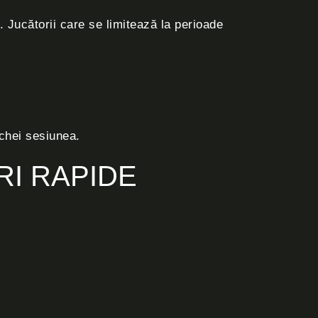
e. Jucătorii care se limitează la perioade
nchei sesiunea.
RI RAPIDE