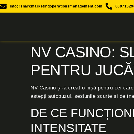
info@sharkmarketingoperationsmanagement.com
00971529
NV CASINO: S
PENTRU JUC
NV Casino și-a creat o nișă pentru cei care
aștepți autobuzul, sesiunile scurte și de înal
DE CE FUNCȚIONE
INTENSITATE