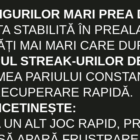
TIGURILOR MARI PREA
A STABILITĂ ÎN PREALA
ȚI MAI MARI CARE DU
PUL STREAK-URILOR D
MEA PARIULUI CONSTA
RECUPERARE RAPIDĂ.
NCETINEȘTE:
 UN ALT JOC RAPID, 
E SĂ APARĂ FRUSTRARE