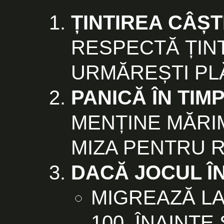
ȚINTIREA CÂȘ
RESPECTĂ ȚINT
URMĂREȘTI PLĂ
PANICĂ ÎN TIM
MENȚINE MĂRI
MIZA PENTRU 
DACĂ JOCUL Î
MIGREAZĂ LA
100, ÎNAINT