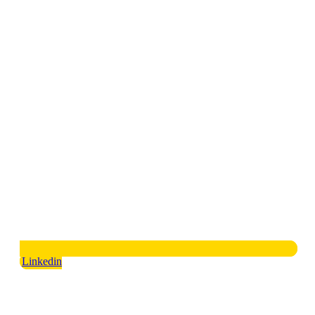
Linkedin