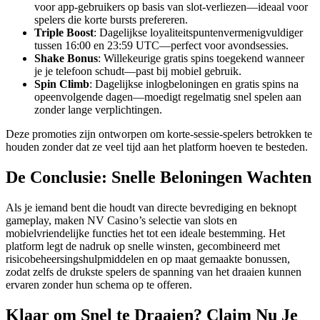
voor app‑gebruikers op basis van slot‑verliezen—ideaal voor
spelers die korte bursts prefereren.
Triple Boost
: Dagelijkse loyaliteitspuntenvermenigvuldiger
tussen 16:00 en 23:59 UTC—perfect voor avondsessies.
Shake Bonus
: Willekeurige gratis spins toegekend wanneer
je je telefoon schudt—past bij mobiel gebruik.
Spin Climb
: Dagelijkse inlogbeloningen en gratis spins na
opeenvolgende dagen—moedigt regelmatig snel spelen aan
zonder lange verplichtingen.
Deze promoties zijn ontworpen om korte‑sessie‑spelers betrokken te
houden zonder dat ze veel tijd aan het platform hoeven te besteden.
De Conclusie: Snelle Beloningen Wachten
Als je iemand bent die houdt van directe bevrediging en beknopt
gameplay, maken NV Casino’s selectie van slots en
mobielvriendelijke functies het tot een ideale bestemming. Het
platform legt de nadruk op snelle winsten, gecombineerd met
risicobeheersingshulpmiddelen en op maat gemaakte bonussen,
zodat zelfs de drukste spelers de spanning van het draaien kunnen
ervaren zonder hun schema op te offeren.
Klaar om Snel te Draaien? Claim Nu Je