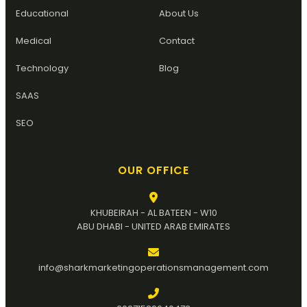
Educational
About Us
Medical
Contact
Technology
Blog
SAAS
SEO
OUR OFFICE
KHUBEIRAH - AL BATEEN - W10
ABU DHABI - UNITED ARAB EMIRATES
info@sharkmarketingoperationsmanagement.com