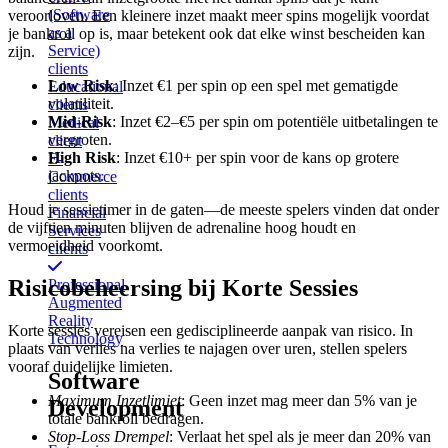
(Software
veroorloven. Een kleinere inzet maakt meer spins mogelijk voordat
as a
je bankroll op is, maar betekent ook dat elke winst bescheiden kan
Service)
zijn.
clients
Low Risk
: Inzet €1 per spin op een spel met gematigde
Educational
volatiliteit.
clients
Mid‑Risk
: Inzet €2–€5 per spin om potentiële uitbetalingen te
Medical
vergroten.
client
High Risk
: Inzet €10+ per spin voor de kans op grotere
E-
jackpots.
Commerce
clients
Houd je sessietimer in de gaten—de meeste spelers vinden dat onder
Financial
de vijftien minuten blijven de adrenaline hoog houdt en
Services
vermoeidheid voorkomt.
clients
Risicobeheersing bij Korte Sessies
Professional
Augmented
Reality
Korte sessies vereisen een gedisciplineerde aanpak van risico. In
Technology
plaats van verlies na verlies te najagen over uren, stellen spelers
vooraf duidelijke limieten.
Software
Maximum Inzetlimiet
: Geen inzet mag meer dan 5% van je
Development
totale bankroll bedragen.
Stop‑Loss Drempel
: Verlaat het spel als je meer dan 20% van