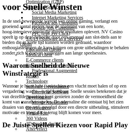
Optimization (GBP)
voor Snelle Winsten
Marketing Services
Social Media Marketing
Internet Marketing Services
In de snel‑bewegende wereld van online gaming, verlangt een
Facebook ads Campaign
groeiend aantal spelers naar de spanning van een korte,
Google Ads Campaign
hoog‑intensieve sessie die directe resultaten oplevert. NV Casino
PPC (Pay Per Click)
speelt in op deze behoefte door een arsenaal aan slot‑titels aan te
SAAS (Software as a Service)
bieden die in korte tijd kunnen worden gedraaid, waardoor
clients
enthousiastelingen de kans krijgen om grote uitbetalingen te behalen
Educational clients
zonder zich te hoeven vastleggen aan lange speelsessies.
Medical client
E-Commerce clients
Waarom Snelheid de Nieuwe
Financial Services clients
Professional Augmented
Winstrategie is
Reality
Technology
Wanneer je haast hebt—misschien een vlucht moet halen of op een
Software Development
vergadering wacht—is tijd kostbaar. Snelle sessies betekenen dat je
Enterprise Software
van dezelfde spanning kunt genieten zonder de vermoeidheid die
Development
komt van marathon‑spelen. De adrenaline die ontstaat bij het zien
Mobile Application
draaien van een reel, gevolgd door een directe uitbetaling, stimuleert
Development
motivatie en zorgt dat je terug blijft komen voor meer.
Virtual Tour
360 Videos
De Juiste Spellen Kiezen voor Rapid Play
3D product design
After effect