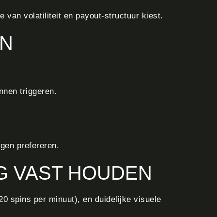
 van volatiliteit en payout‑structuur kiest.
EN
.
nnen triggeren.
ngen prefereren.
NG VAST HOUDEN
20 spins per minuut), en duidelijke visuele