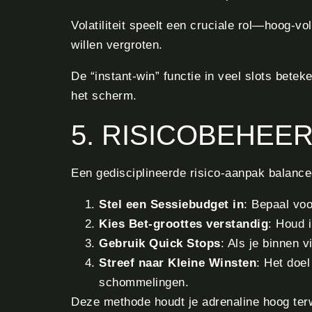
Volatiliteit speelt een cruciale rol—hoog‑vol
willen vergroten.
De “instant‑win” functie in veel slots beteke
het scherm.
5. RISICOBEHEER
Een gedisciplineerde risico‑aanpak balancee
Stel een Sessiebudget in
: Bepaal voo
Kies Bet‑groottes verstandig
: Houd 
Gebruik Quick Stops
: Als je binnen 
Streef naar Kleine Winsten
: Het doe
schommelingen.
Deze methode houdt je adrenaline hoog terwi