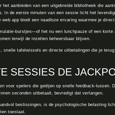
het aanbieden van een uitgebreide bibliotheek die aantr
s. In de eerste minuten van een sessie licht het levendi
e web app biedt een naadloze ervaring waarmee je direct 
imulatie‑burstjes—of het nu een lunchpauze of een kort
men terwijl de inzetten beheersbaar blijven.
s, snelle tafelwissels en directe uitbetalingen die je ter
E SESSIES DE JACKPO
pen voor spelers die gedijen op snelle feedback‑lussen.
innen seconden uitbetaalt, bevredigt dat verlangen.
handvol beslissingen, is de psychologische belasting lic
len toeslaat.