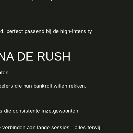
d, perfect passend bij de high‑intensity
 NA DE RUSH
nten.
lers die hun bankroll willen rekken.
s die consistente inzetgewoonten
e verbinden aan lange sessies—alles terwijl