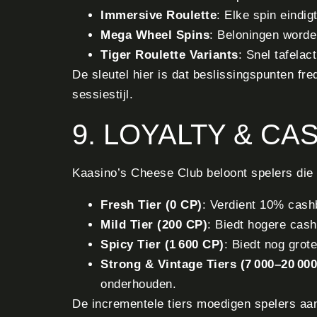
Immersive Roulette
: Elke spin eindi
Mega Wheel Spins
: Beloningen worde
Tiger Roulette Variants
: Snel tafelac
De sleutel hier is dat beslissingspunten fre
sessiestijl.
9. LOYALTY & CA
Kaasino’s Cheese Club beloont spelers die 
Fresh Tier (0 CP)
: Verdient 10% cash
Mild Tier (200 CP)
: Biedt hogere cas
Spicy Tier (1 600 CP)
: Biedt nog grot
Strong & Vintage Tiers (7 000–20 00
onderhouden.
De incrementele tiers moedigen spelers aan