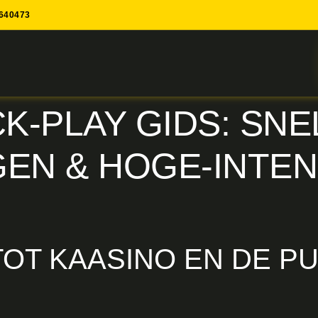
640473
K‑PLAY GIDS: SNE
EN & HOGE‑INTEN
TOT KAASINO EN DE P