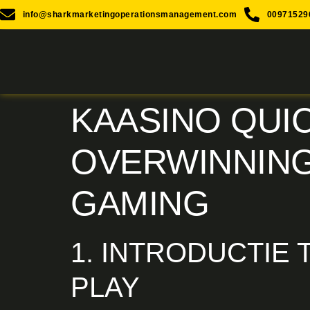
info@sharkmarketingoperationsmanagement.com
00971529
KAASINO QUIC
OVERWINNING
GAMING
1. INTRODUCTIE 
PLAY