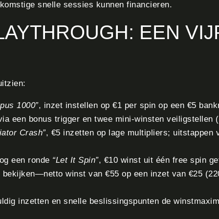
komstige snelle sessies kunnen financieren.
PLAYTHROUGH: EEN VIJ
itzien:
mpus 1000”
, inzet instellen op €1 per spin op een €5 bankr
via een bonus trigger en twee mini‑winsten veiligstellen (
iator Crash”
, €5 inzetten op lage multipliers; uitstapp
 nog een ronde
“Let It Spin”
, €10 winst uit één free spin g
 bekijken—netto winst van €55 op een inzet van €25 (220
ldig inzetten en snelle beslissingspunten de winstmaxim